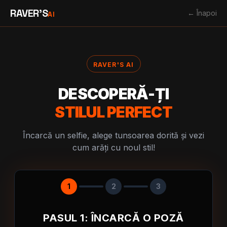
RAVER'S
← Înapoi
AI
RAVER'S AI
DESCOPERĂ-ȚI
STILUL PERFECT
Încarcă un selfie, alege tunsoarea dorită și vezi
cum arăți cu noul stil!
1
2
3
PASUL 1: ÎNCARCĂ O POZĂ