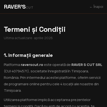
RAVER'S
← Înapoi
CUT
Termeni și Condiții
Ultima actualizare: aprilie 2026
1. Informații generale
Platforma
raverscut.ro
este operată de
RAVER S CUT SRL
(CUI 40794571), societate înregistrată în Timișoara,
România. Prin intermediul acestei platforme, oferim servicii
de programare online pentru cele 4 locații ale noastre din
Timișoara.
Utilizarea platformei implică acceptarea prezentelor
termeni și condiții. Dacă nu ești de acord cu aceștia, te