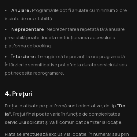
Anulare:
Programările pot fi anulate cu minimum 2 ore
înainte de ora stabilită.
Neprezentare:
Neprezentarea repetată fără anulare
prealabilă poate duce la restricționarea accesului la
platforma de booking.
Întârziere:
Te rugăm să te prezinți la ora programată.
Întârzierile semnificative pot afecta durata serviciului sau
pot necesita reprogramare.
4. Prețuri
Prețurile afișate pe platformă sunt orientative, de tip
"De
la"
. Prețul final poate varia în funcție de complexitatea
serviciului solicitat și va fi comunicat de frizer la locație.
Plata se efectuează exclusiv la locație, în numerar sau prin