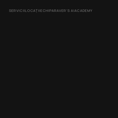
SERVICII
LOCAȚII
ECHIPA
RAVER'S AI
ACADEMY